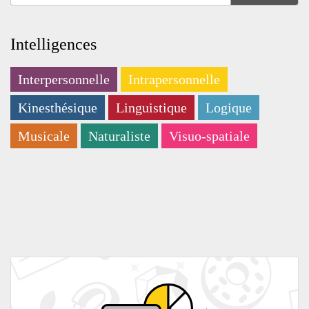
Intelligences
Interpersonnelle
Intrapersonnelle
Kinesthésique
Linguistique
Logique
Musicale
Naturaliste
Visuo-spatiale