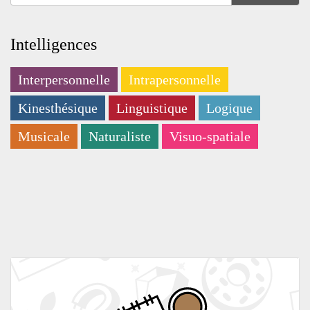
Intelligences
Interpersonnelle
Intrapersonnelle
Kinesthésique
Linguistique
Logique
Musicale
Naturaliste
Visuo-spatiale