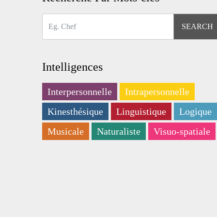
Intelligences
Interpersonnelle
Intrapersonnelle
Kinesthésique
Linguistique
Logique
Musicale
Naturaliste
Visuo-spatiale