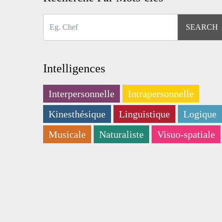
Intelligences
Interpersonnelle
Intrapersonnelle
Kinesthésique
Linguistique
Logique
Musicale
Naturaliste
Visuo-spatiale