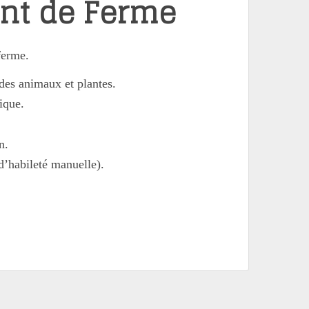
ant de Ferme
ferme.
 des animaux et plantes.
ique.
n.
d’habileté manuelle).