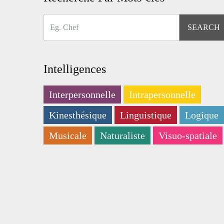
Intelligences
Interpersonnelle
Intrapersonnelle
Kinesthésique
Linguistique
Logique
Musicale
Naturaliste
Visuo-spatiale