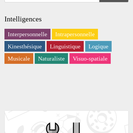
Intelligences
Interpersonnelle
Intrapersonnelle
Kinesthésique
Linguistique
Logique
Musicale
Naturaliste
Visuo-spatiale