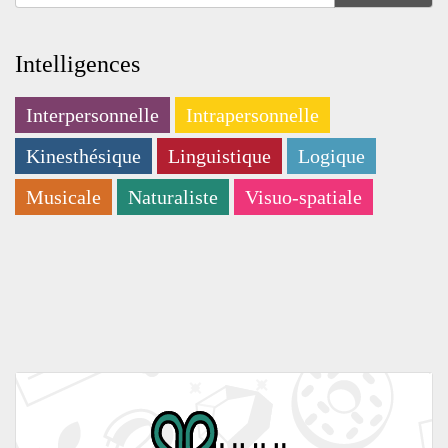
Intelligences
Interpersonnelle
Intrapersonnelle
Kinesthésique
Linguistique
Logique
Musicale
Naturaliste
Visuo-spatiale