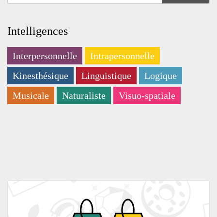
Intelligences
Interpersonnelle
Intrapersonnelle
Kinesthésique
Linguistique
Logique
Musicale
Naturaliste
Visuo-spatiale