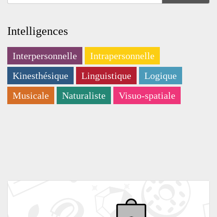
Intelligences
Interpersonnelle
Intrapersonnelle
Kinesthésique
Linguistique
Logique
Musicale
Naturaliste
Visuo-spatiale